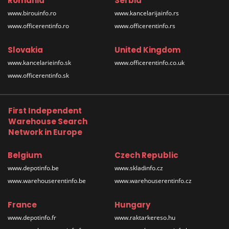
Romania
Serbia
www.birouinfo.ro
www.kancelarijainfo.rs
www.officerentinfo.ro
www.officerentinfo.rs
Slovakia
United Kingdom
www.kancelarieinfo.sk
www.officerentinfo.co.uk
www.officerentinfo.sk
First Independent
Warehouse Search
Network in Europe
Belgium
Czech Republic
www.depotinfo.be
www.skladinfo.cz
www.warehouserentinfo.be
www.warehouserentinfo.cz
France
Hungary
www.depotinfo.fr
www.raktarkereso.hu