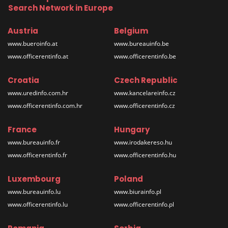
Search Network in Europe
Austria
Belgium
www.bueroinfo.at
www.bureauinfo.be
www.officerentinfo.at
www.officerentinfo.be
Croatia
Czech Republic
www.uredinfo.com.hr
www.kancelareinfo.cz
www.officerentinfo.com.hr
www.officerentinfo.cz
France
Hungary
www.bureauinfo.fr
www.irodakereso.hu
www.officerentinfo.fr
www.officerentinfo.hu
Luxembourg
Poland
www.bureauinfo.lu
www.biurainfo.pl
www.officerentinfo.lu
www.officerentinfo.pl