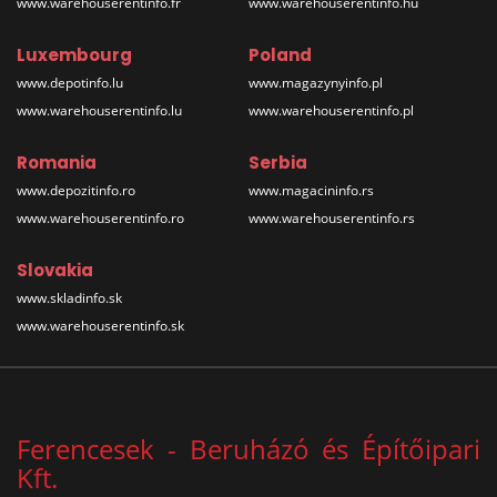
www.warehouserentinfo.fr
www.warehouserentinfo.hu
Luxembourg
Poland
www.depotinfo.lu
www.magazynyinfo.pl
www.warehouserentinfo.lu
www.warehouserentinfo.pl
Romania
Serbia
www.depozitinfo.ro
www.magacininfo.rs
www.warehouserentinfo.ro
www.warehouserentinfo.rs
Slovakia
www.skladinfo.sk
www.warehouserentinfo.sk
Ferencesek - Beruházó és Építőipari
Kft.