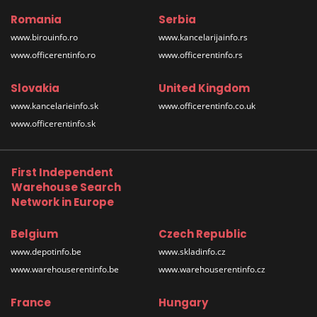
Romania
Serbia
www.birouinfo.ro
www.kancelarijainfo.rs
www.officerentinfo.ro
www.officerentinfo.rs
Slovakia
United Kingdom
www.kancelarieinfo.sk
www.officerentinfo.co.uk
www.officerentinfo.sk
First Independent
Warehouse Search
Network in Europe
Belgium
Czech Republic
www.depotinfo.be
www.skladinfo.cz
www.warehouserentinfo.be
www.warehouserentinfo.cz
France
Hungary