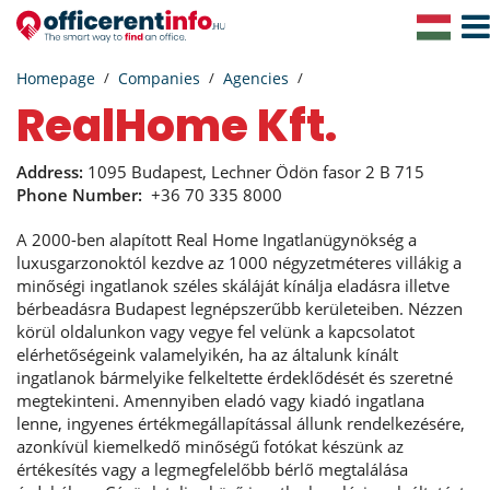
Togg
Navig
Homepage
Companies
Agencies
RealHome Kft.
Address:
1095 Budapest, Lechner Ödön fasor 2 B 715
Phone Number:
+36 70 335 8000
A 2000-ben alapított Real Home Ingatlanügynökség a
luxusgarzonoktól kezdve az 1000 négyzetméteres villákig a
minőségi ingatlanok széles skáláját kínálja eladásra illetve
bérbeadásra Budapest legnépszerűbb kerületeiben. Nézzen
körül oldalunkon vagy vegye fel velünk a kapcsolatot
elérhetőségeink valamelyikén, ha az általunk kínált
ingatlanok bármelyike felkeltette érdeklődését és szeretné
megtekinteni. Amennyiben eladó vagy kiadó ingatlana
lenne, ingyenes értékmegállapítással állunk rendelkezésére,
azonkívül kiemelkedő minőségű fotókat készünk az
értékesítés vagy a legmegfelelőbb bérlő megtalálása