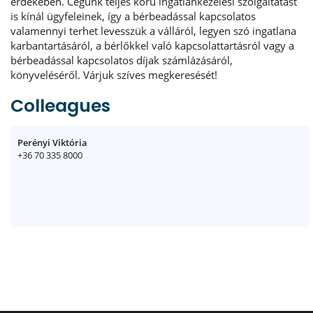
érdekében. Cégünk teljes körű ingatlankezelési szolgáltatást
is kínál ügyfeleinek, így a bérbeadással kapcsolatos
valamennyi terhet levesszük a válláról, legyen szó ingatlana
karbantartásáról, a bérlőkkel való kapcsolattartásról vagy a
bérbeadással kapcsolatos díjak számlázásáról,
könyveléséről. Várjuk szíves megkeresését!
Colleagues
Perényi Viktória
+36 70 335 8000