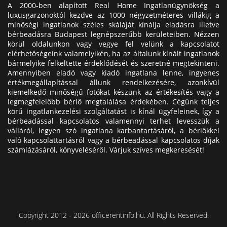
A 2000-ben alapított Real Home Ingatlanügynökség a
luxusgarzonoktól kezdve az 1000 négyzetméteres villákig a
minőségi ingatlanok széles skáláját kínálja eladásra illetve
bérbeadásra Budapest legnépszerűbb kerületeiben. Nézzen
körül oldalunkon vagy vegye fel velünk a kapcsolatot
elérhetőségeink valamelyikén, ha az általunk kínált ingatlanok
bármelyike felkeltette érdeklődését és szeretné megtekinteni.
Amennyiben eladó vagy kiadó ingatlana lenne, ingyenes
értékmegállapítással állunk rendelkezésére, azonkívül
kiemelkedő minőségű fotókat készünk az értékesítés vagy a
legmegfelelőbb bérlő megtalálása érdekében. Cégünk teljes
körű ingatlankezelési szolgáltatást is kínál ügyfeleinek, így a
bérbeadással kapcsolatos valamennyi terhet levesszük a
válláról, legyen szó ingatlana karbantartásáról, a bérlőkkel
való kapcsolattartásról vagy a bérbeadással kapcsolatos díjak
számlázásáról, könyveléséről. Várjuk szíves megkeresését!
Copyright 2012 - 2026 officerentinfo.hu. All Rights Reserved.