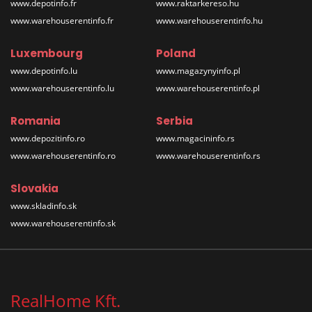
www.depotinfo.fr
www.raktarkereso.hu
www.warehouserentinfo.fr
www.warehouserentinfo.hu
Luxembourg
Poland
www.depotinfo.lu
www.magazynyinfo.pl
www.warehouserentinfo.lu
www.warehouserentinfo.pl
Romania
Serbia
www.depozitinfo.ro
www.magacininfo.rs
www.warehouserentinfo.ro
www.warehouserentinfo.rs
Slovakia
www.skladinfo.sk
www.warehouserentinfo.sk
RealHome Kft.