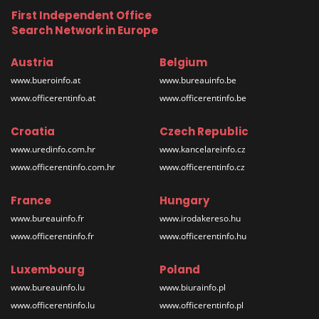
First Independent Office
Search Network in Europe
Austria
Belgium
www.bueroinfo.at
www.bureauinfo.be
www.officerentinfo.at
www.officerentinfo.be
Croatia
Czech Republic
www.uredinfo.com.hr
www.kancelareinfo.cz
www.officerentinfo.com.hr
www.officerentinfo.cz
France
Hungary
www.bureauinfo.fr
www.irodakereso.hu
www.officerentinfo.fr
www.officerentinfo.hu
Luxembourg
Poland
www.bureauinfo.lu
www.biurainfo.pl
www.officerentinfo.lu
www.officerentinfo.pl