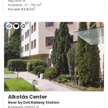
Alig utca 14
2
Available : 17 - 150 m
2
For rent:
8.5 €/m
Alkotás Center
Near by Deli Railway Station
Budapest, District 12