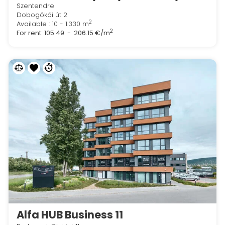
Szentendre
Dobogókői út 2
2
Available : 10 - 1.330 m
2
For rent:
105.49 - 206.15 €/m
Alfa HUB Business 11