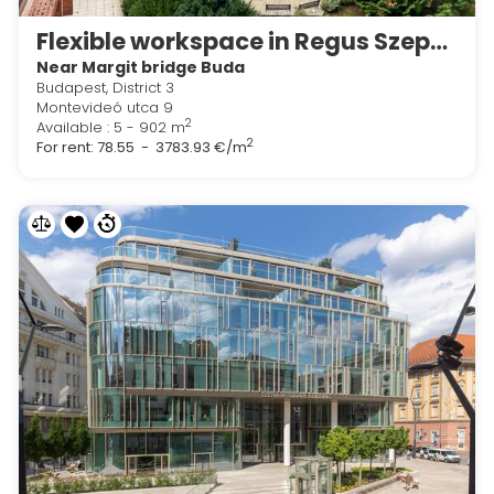
Flexible workspace in Regus Szepvölgyi Office Park
Near Margit bridge Buda
Budapest, District 3
Montevideó utca 9
2
Available : 5 - 902 m
2
For rent:
78.55 - 3783.93 €/m