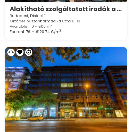
Alakítható szolgáltatott irodák a Regus Újbuda Allee Cornerben
Budapest, District 11
Október huszonharmadika utca 8-10
2
Available : 10 - 800 m
2
For rent:
76 - 6120.74 €/m