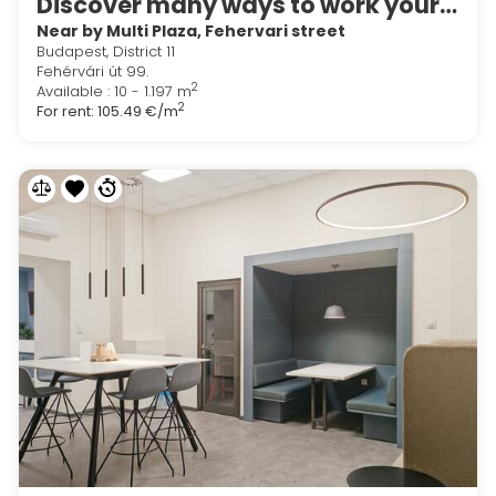
Discover many ways to work your way in Regus F99 Office
Near by Multi Plaza, Fehervari street
Budapest, District 11
Fehérvári út 99.
2
Available : 10 - 1.197 m
2
For rent:
105.49 €/m