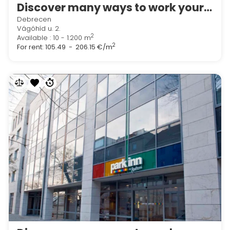
Discover many ways to work your way in Regus Lion Office
Debrecen
Vágóhíd u. 2.
2
Available : 10 - 1.200 m
2
For rent:
105.49 - 206.15 €/m