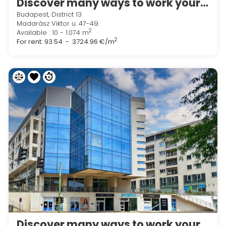
Discover many ways to work your way in Regus Madarász Office Park
Budapest, District 13
Madarász Viktor u. 47-49.
2
Available : 10 - 1.074 m
2
For rent:
93.54 - 3724.96 €/m
Discover many ways to work your way in Regus Macropolis