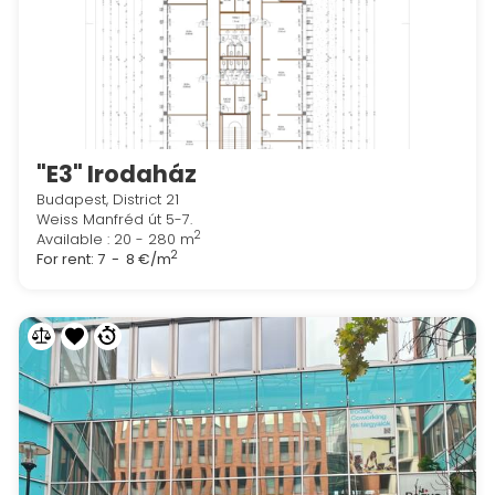
"E3" Irodaház
Budapest, District 21
Weiss Manfréd út 5-7.
2
Available : 20 - 280 m
2
For rent:
7 - 8 €/m