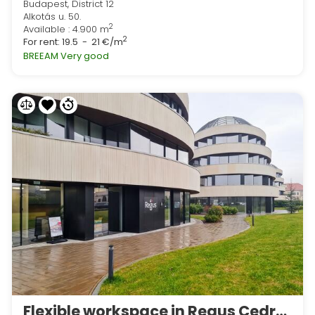
Budapest, District 12
Alkotás u. 50.
2
Available : 4.900 m
2
For rent:
19.5 - 21 €/m
BREEAM Very good
Flexible workspace in Regus Cedrus Offices