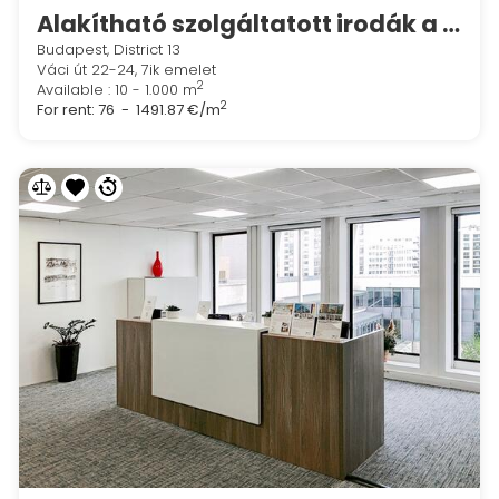
Alakítható szolgáltatott irodák a Regus West End Centreben
Budapest, District 13
Váci út 22-24, 7ik emelet
2
Available : 10 - 1.000 m
2
For rent:
76 - 1491.87 €/m