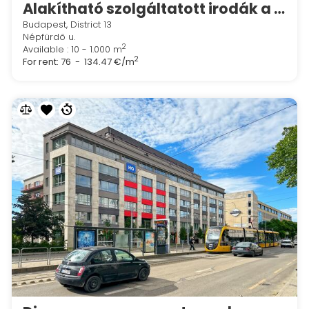
Alakítható szolgáltatott irodák a Spaces River Partban
Budapest, District 13
Népfürdő u.
2
Available : 10 - 1.000 m
2
For rent:
76 - 134.47 €/m