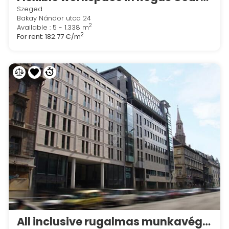
Szeged
Bakay Nándor utca 24
2
Available : 5 - 1.338 m
2
For rent:
182.77 €/m
All inclusive rugalmas munkavégzési lehetőségek a Regus First Siteban