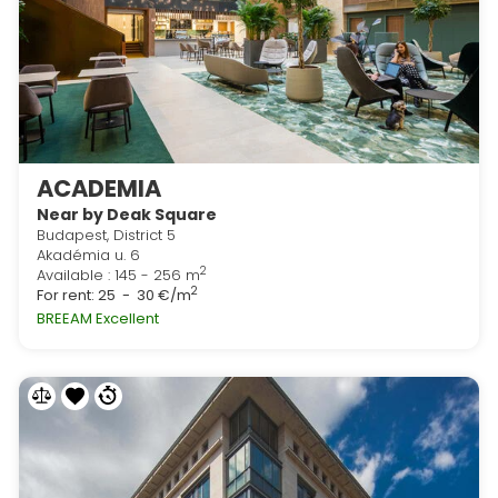
ACADEMIA
Near by Deak Square
Budapest, District 5
Akadémia u. 6
2
Available : 145 - 256 m
2
For rent:
25 - 30 €/m
BREEAM Excellent