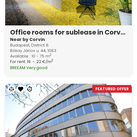
Office rooms for sublease in Corvin Techology & Science Park
Near by Corvin
Budapest, District 8
Bókay János u. 44, 1083
2
Available : 10 - 75 m
2
For rent:
19 - 22 €/m
BREEAM Very good
FEATURED OFFER