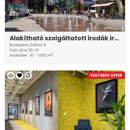
Alakítható szolgáltatott irodák irodák a Spaces Corvin Towersben
Budapest, District 8
Futó utca 35-37
2
Available : 10 - 1.000 m
FEATURED OFFER