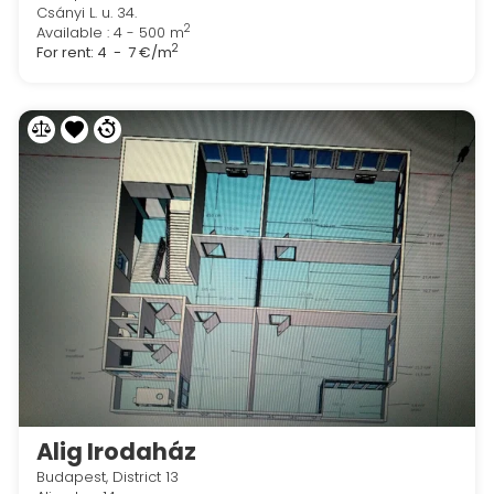
Csányi L. u. 34.
2
Available : 4 - 500 m
2
For rent:
4 - 7 €/m
Alig Irodaház
Budapest, District 13