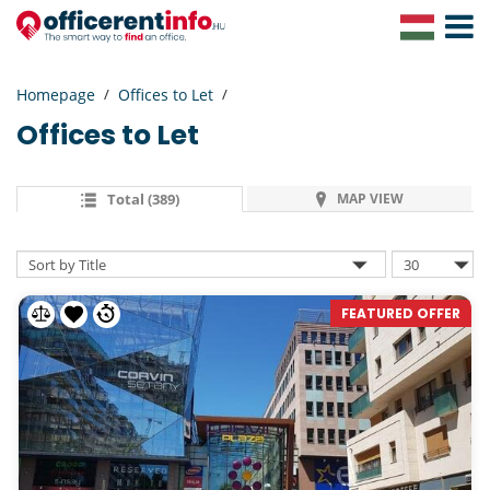
Toggle
Navigat
Homepage
Offices to Let
Offices to Let
Total (389)
MAP VIEW
FEATURED OFFER