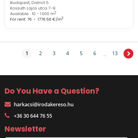
Budapest, District 5
Kossuth Lajos utca 7-9
2
Available : 10 - 1.000 m
2
For rent:
76 - 1776.56 €/m
1
2
3
4
5
6
13
…
Do You Have a Question?
harkacsi@irodakereso.hu
+36 30 644 76 55
Newsletter