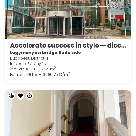
Accelerate success in style — discover Regus Budapest Infopark
Lagymanyosi bridge Buda side
Budapest, District 11
Infopark Sétány 1b
2
Available : 10 - 1.264 m
2
For rent:
78.55 - 3590.75 €/m