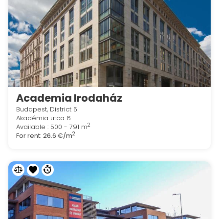
Academia Irodaház
Budapest, District 5
Akadémia utca 6
2
Available : 500 - 791 m
2
For rent:
26.6 €/m