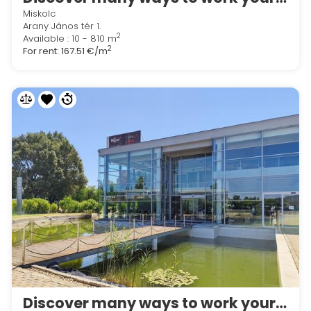
Miskolc
Arany János tér 1.
2
Available : 10 - 810 m
2
For rent:
167.51 €/m
Discover many ways to work your way in Regus Dobogokoi