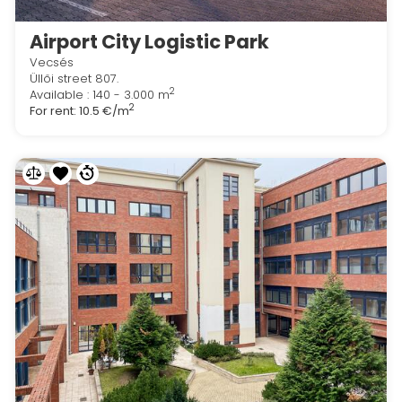
Airport City Logistic Park
Vecsés
Üllői street 807.
2
Available : 140 - 3.000 m
2
For rent:
10.5 €/m