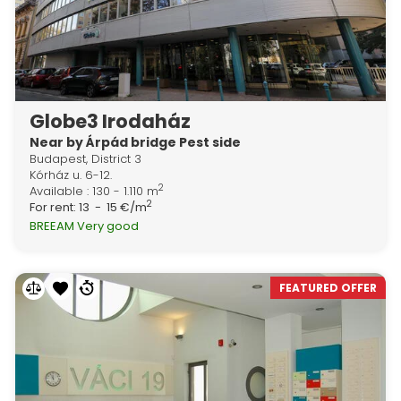
Globe3 Irodaház
Near by Árpád bridge Pest side
Budapest, District 3
Kórház u. 6-12.
2
Available : 130 - 1.110 m
2
For rent:
13 - 15 €/m
BREEAM Very good
FEATURED OFFER