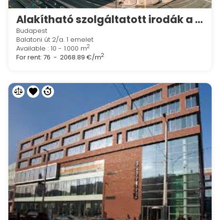
Alakítható szolgáltatott irodák a Regus Budapest Oneban
Budapest
Balatoni út 2/a. 1 emelet
2
Available : 10 - 1.000 m
2
For rent:
76 - 2068.89 €/m