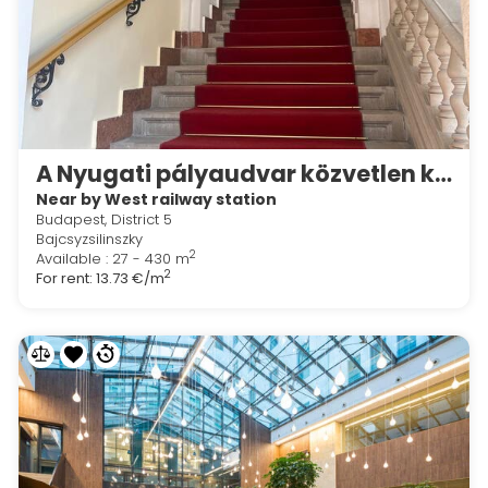
A Nyugati pályaudvar közvetlen közelében, Bajcsy Zsilinszky utcában iroda kiadó.
Near by West railway station
Budapest, District 5
Bajcsyzsilinszky
2
Available : 27 - 430 m
2
For rent:
13.73 €/m