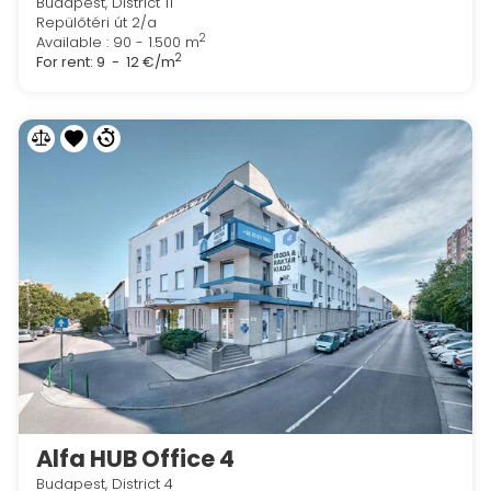
Budapest, District 11
Repülőtéri út 2/a
2
Available : 90 - 1.500 m
2
For rent:
9 - 12 €/m
Alfa HUB Office 4
Budapest, District 4