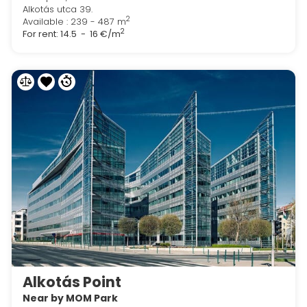
Alkotás utca 39.
2
Available : 239 - 487 m
2
For rent:
14.5 - 16 €/m
Alkotás Point
Near by MOM Park