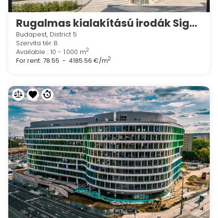
Rugalmas kialakítású irodák Signature Szervita Square 8
Budapest, District 5
Szervita tér 8
2
Available : 10 - 1.000 m
2
For rent:
78.55 - 4185.56 €/m