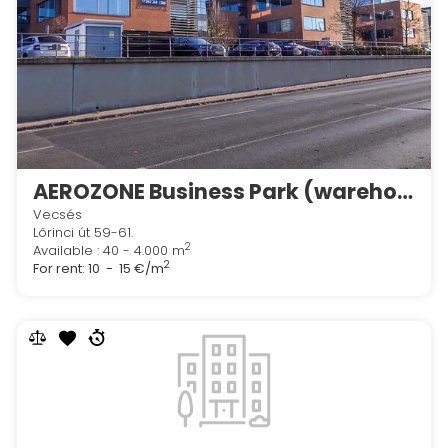
AEROZONE Business Park (warehouse too)
Vecsés
Lőrinci út 59-61.
2
Available : 40 - 4.000 m
2
For rent:
10 - 15 €/m