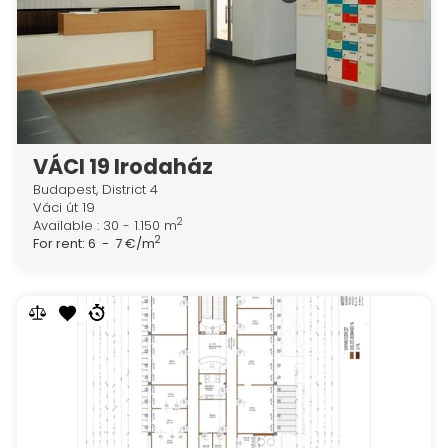
VÁCI 19 Irodaház
Budapest, District 4
Váci út 19
2
Available : 30 - 1.150 m
2
For rent:
6 - 7 €/m