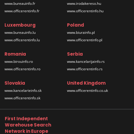
www.bureauinfo.fr
www.irodakereso.hu
www.officerentinfo.fr
www.officerentinfo.hu
Luxembourg
Poland
www.bureauinfo.lu
www.biurainfo.pl
www.officerentinfo.lu
www.officerentinfo.pl
Romania
Serbia
www.birouinfo.ro
www.kancelarijainfo.rs
www.officerentinfo.ro
www.officerentinfo.rs
Slovakia
United Kingdom
www.kancelarieinfo.sk
www.officerentinfo.co.uk
www.officerentinfo.sk
First Independent
Warehouse Search
Network in Europe