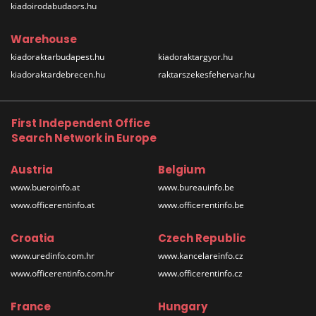
kiadoirodabudaors.hu
Warehouse
kiadoraktarbudapest.hu
kiadoraktargyor.hu
kiadoraktardebrecen.hu
raktarszekesfehervar.hu
First Independent Office
Search Network in Europe
Austria
Belgium
www.bueroinfo.at
www.bureauinfo.be
www.officerentinfo.at
www.officerentinfo.be
Croatia
Czech Republic
www.uredinfo.com.hr
www.kancelareinfo.cz
www.officerentinfo.com.hr
www.officerentinfo.cz
France
Hungary