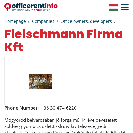
Toggle
Navigat
Homepage
Companies
Office owners, developers
Fleischmann Firma
Kft
Phone Number:
+36 30 474 6220
Mogyoród belvárosában jó forgalmú 14 éve bevezetett
zöldség gyümölcs üzlet.Exkluzív kivitelezés egyedi
kialakítás.Teljes felszereléssel és árukészlettel eladó.Bővebb