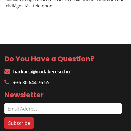
felvilágosítást telefonon.
Do You Have a Question?
harkacsi@irodakereso.hu
+36 30 644 76 55
Newsletter