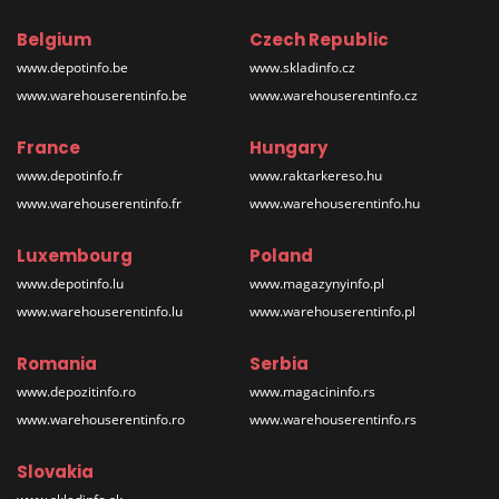
Belgium
Czech Republic
www.depotinfo.be
www.skladinfo.cz
www.warehouserentinfo.be
www.warehouserentinfo.cz
France
Hungary
www.depotinfo.fr
www.raktarkereso.hu
www.warehouserentinfo.fr
www.warehouserentinfo.hu
Luxembourg
Poland
www.depotinfo.lu
www.magazynyinfo.pl
www.warehouserentinfo.lu
www.warehouserentinfo.pl
Romania
Serbia
www.depozitinfo.ro
www.magacininfo.rs
www.warehouserentinfo.ro
www.warehouserentinfo.rs
Slovakia