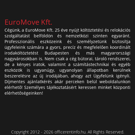
EuroMove Kft.
Cégünk, a EuroMove Kft. 25 éve nyújt költöztetési és relokációs
szolgáltatást belföldön és nemzetközi szinten egyaránt.
Professzionális eszközeink és személyzetünk biztosítja
ügyfeleink számára a gyors, precíz és megfelelően koordinált
irodaköltöztetést Budapesten és más magyarországi
nagyvárosokban is. Nem csak a cég bútorai, tároló rendszerei,
de a kényes iratok, valamint a számítástechnikai és egyéb
eszközök is ugyanúgy, ugyanolyan állapotban kerülnek
beszerelésre az új irodájában, ahogy azt Ügyfelünk igényli.
Díjmentes ajánlatkérés akár perceken belül weboldalunkon
elérhető! Személyes tájékoztatásért keressen minket központi
elérhetőségeinken!
Copyright 2012 - 2026 officerentinfo.hu. All Rights Reserved.