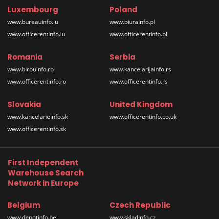
Luxembourg
Poland
www.bureauinfo.lu
www.biurainfo.pl
www.officerentinfo.lu
www.officerentinfo.pl
Romania
Serbia
www.birouinfo.ro
www.kancelarijainfo.rs
www.officerentinfo.ro
www.officerentinfo.rs
Slovakia
United Kingdom
www.kancelarieinfo.sk
www.officerentinfo.co.uk
www.officerentinfo.sk
First Independent
Warehouse Search
Network in Europe
Belgium
Czech Republic
www.depotinfo.be
www.skladinfo.cz