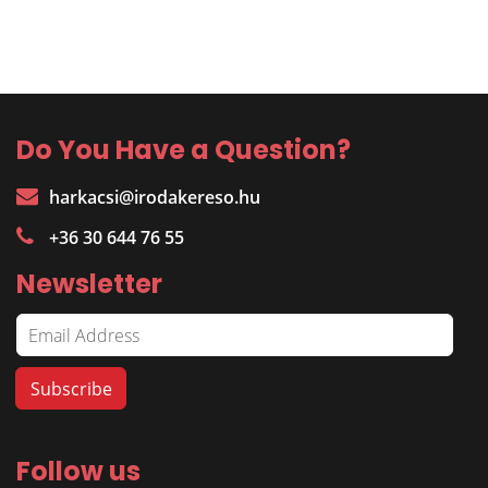
Do You Have a Question?
harkacsi@irodakereso.hu
+36 30 644 76 55
Newsletter
Follow us