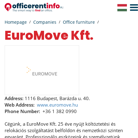
Togg
Navig
Homepage
Companies
Office furniture
EuroMove Kft.
Address:
1116 Budapest, Barázda u. 40.
Web Address:
www.euromove.hu
Phone Number:
+36 1 382 0990
Cégünk, a EuroMove Kft. 25 éve nyújt költöztetési és
relokációs szolgáltatást belföldön és nemzetközi szinten
egyaránt. Professzionális eszközeink és személyzetünk