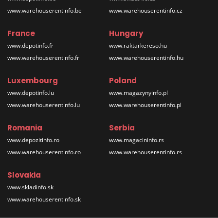
www.warehouserentinfo.be
www.warehouserentinfo.cz
France
Hungary
www.depotinfo.fr
www.raktarkereso.hu
www.warehouserentinfo.fr
www.warehouserentinfo.hu
Luxembourg
Poland
www.depotinfo.lu
www.magazynyinfo.pl
www.warehouserentinfo.lu
www.warehouserentinfo.pl
Romania
Serbia
www.depozitinfo.ro
www.magacininfo.rs
www.warehouserentinfo.ro
www.warehouserentinfo.rs
Slovakia
www.skladinfo.sk
www.warehouserentinfo.sk