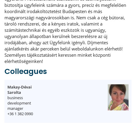
biztosítja ügyfeleink számára a gyors, precíz és megfelelően
koordinált irodaköltöztetést Budapesten és más
magyarországi nagyvárosokban is. Nem csak a cég bútorai,
tároló rendszerei, de a kényes iratok, valamint a
számítástechnikai és egyéb eszközök is ugyanúgy,
ugyanolyan állapotban kerülnek beszerelésre az új
irodájában, ahogy azt Ügyfelünk igényli. Díjmentes
ajánlatkérés akár perceken belül weboldalunkon elérhető!
Személyes tájékoztatásért keressen minket központi
elérhetőségeinken!
Colleagues
Makay-Dévai
Sarolta
business
development
manager
+36 1 382 0990