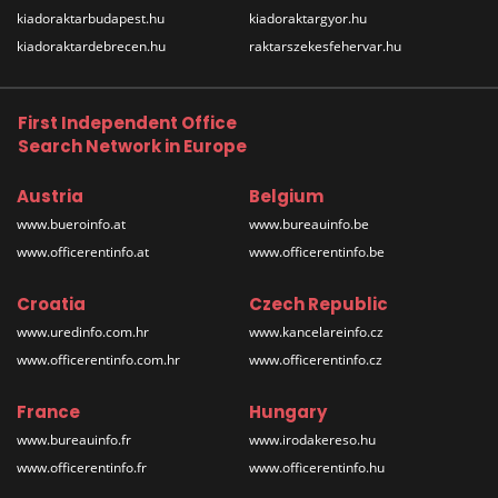
kiadoraktarbudapest.hu
kiadoraktargyor.hu
kiadoraktardebrecen.hu
raktarszekesfehervar.hu
First Independent Office
Search Network in Europe
Austria
Belgium
www.bueroinfo.at
www.bureauinfo.be
www.officerentinfo.at
www.officerentinfo.be
Croatia
Czech Republic
www.uredinfo.com.hr
www.kancelareinfo.cz
www.officerentinfo.com.hr
www.officerentinfo.cz
France
Hungary
www.bureauinfo.fr
www.irodakereso.hu
www.officerentinfo.fr
www.officerentinfo.hu