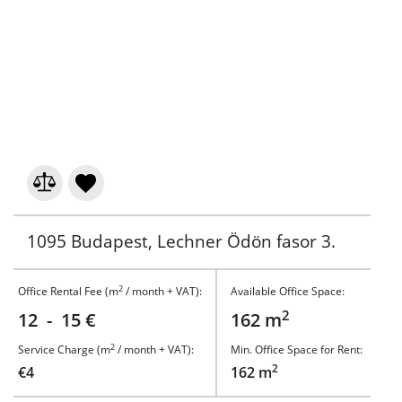
1095 Budapest, Lechner Ödön fasor 3.
2
Office Rental Fee (m
/ month + VAT):
Available Office Space:
2
12 - 15 €
162 m
2
Service Charge (m
/ month + VAT):
Min. Office Space for Rent:
2
€4
162 m