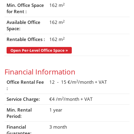
2
Min. Office Space
162 m
for Rent :
2
Available Office
162 m
Space:
2
Rentable Offices :
162 m
Open Per-Level Office Space »
Financial Information
2
Office Rental Fee
12 - 15 €/m
/month
+ VAT
:
2
Service Charge:
€4
/m
/month
+ VAT
Min. Rental
1 year
Period:
Financial
3 month
Guarantee: