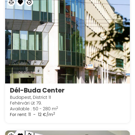
Dél-Buda Center
Budapest, District 11
Fehérvári út 79.
2
Available : 50 - 280 m
2
For rent:
11 - 12 €/m