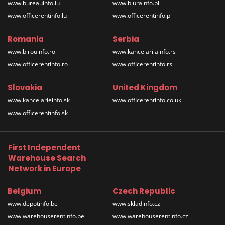
www.bureauinfo.lu
www.biurainfo.pl
www.officerentinfo.lu
www.officerentinfo.pl
Romania
Serbia
www.birouinfo.ro
www.kancelarijainfo.rs
www.officerentinfo.ro
www.officerentinfo.rs
Slovakia
United Kingdom
www.kancelarieinfo.sk
www.officerentinfo.co.uk
www.officerentinfo.sk
First Independent
Warehouse Search
Network in Europe
Belgium
Czech Republic
www.depotinfo.be
www.skladinfo.cz
www.warehouserentinfo.be
www.warehouserentinfo.cz