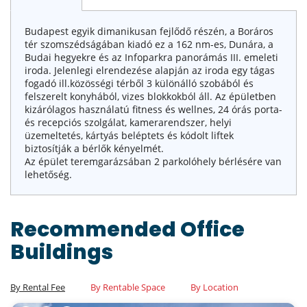
Budapest egyik dimanikusan fejlődő részén, a Boráros
tér szomszédságában kiadó ez a 162 nm-es, Dunára, a
Budai hegyekre és az Infoparkra panorámás III. emeleti
iroda. Jelenlegi elrendezése alapján az iroda egy tágas
fogadó ill.közösségi térből 3 különálló szobából és
felszerelt konyhából, vizes blokkokból áll. Az épületben
kizárólagos használatú fitness és wellnes, 24 órás porta-
és recepciós szolgálat, kamerarendszer, helyi
üzemeltetés, kártyás beléptets és kódolt liftek
biztosítják a bérlők kényelmét.
Az épület teremgarázsában 2 parkolóhely bérlésére van
lehetőség.
Recommended Office
Buildings
By Rental Fee
By Rentable Space
By Location