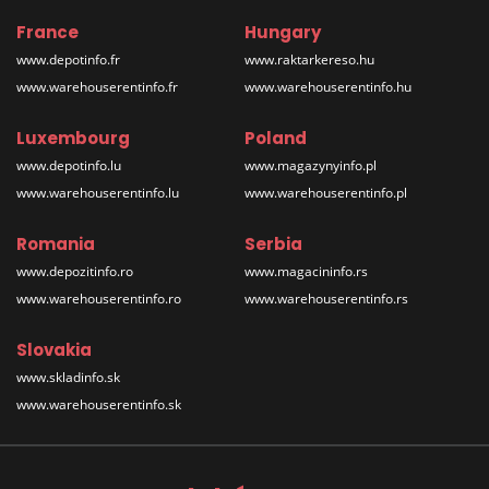
France
Hungary
www.depotinfo.fr
www.raktarkereso.hu
www.warehouserentinfo.fr
www.warehouserentinfo.hu
Luxembourg
Poland
www.depotinfo.lu
www.magazynyinfo.pl
www.warehouserentinfo.lu
www.warehouserentinfo.pl
Romania
Serbia
www.depozitinfo.ro
www.magacininfo.rs
www.warehouserentinfo.ro
www.warehouserentinfo.rs
Slovakia
www.skladinfo.sk
www.warehouserentinfo.sk