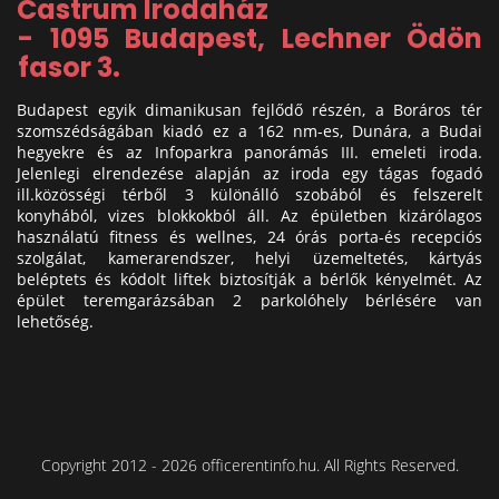
Castrum Irodaház
- 1095 Budapest, Lechner Ödön
fasor 3.
Budapest egyik dimanikusan fejlődő részén, a Boráros tér
szomszédságában kiadó ez a 162 nm-es, Dunára, a Budai
hegyekre és az Infoparkra panorámás III. emeleti iroda.
Jelenlegi elrendezése alapján az iroda egy tágas fogadó
ill.közösségi térből 3 különálló szobából és felszerelt
konyhából, vizes blokkokból áll. Az épületben kizárólagos
használatú fitness és wellnes, 24 órás porta-és recepciós
szolgálat, kamerarendszer, helyi üzemeltetés, kártyás
beléptets és kódolt liftek biztosítják a bérlők kényelmét. Az
épület teremgarázsában 2 parkolóhely bérlésére van
lehetőség.
Copyright 2012 - 2026 officerentinfo.hu. All Rights Reserved.