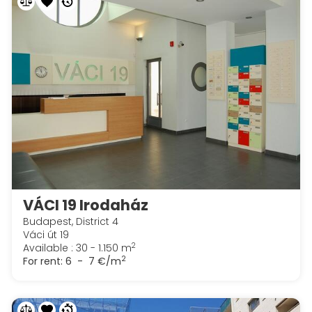
VÁCI 19 Irodaház
Budapest, District 4
Váci út 19
2
Available : 30 - 1.150 m
2
For rent:
6 - 7 €/m