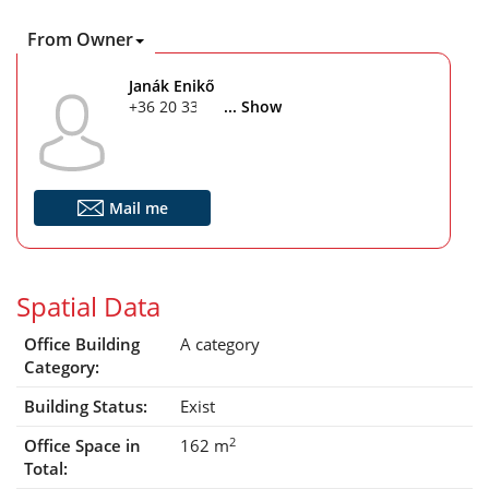
From Owner
Janák Enikő
+36 20 333 1022
... Show
Mail me
Spatial Data
Office Building
A category
Category:
Building Status:
Exist
2
Office Space in
162 m
Total: