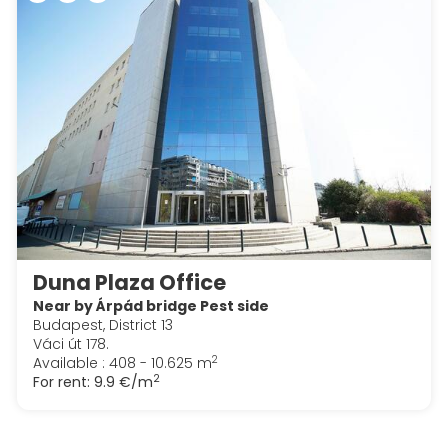
Duna Plaza Office
Near by Árpád bridge Pest side
Budapest, District 13
Váci út 178.
2
Available : 408 - 10.625 m
2
For rent:
9.9 €/m