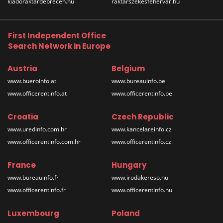
kiadoraktardebrecen.hu
raktarszekesfehervar.hu
First Independent Office
Search Network in Europe
Austria
Belgium
www.bueroinfo.at
www.bureauinfo.be
www.officerentinfo.at
www.officerentinfo.be
Croatia
Czech Republic
www.uredinfo.com.hr
www.kancelareinfo.cz
www.officerentinfo.com.hr
www.officerentinfo.cz
France
Hungary
www.bureauinfo.fr
www.irodakereso.hu
www.officerentinfo.fr
www.officerentinfo.hu
Luxembourg
Poland