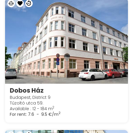
Dobos Ház
Budapest, District 9
Tűzoltó utca 59.
2
Available : 12 - 184 m
2
For rent:
7.6 - 9.5 €/m