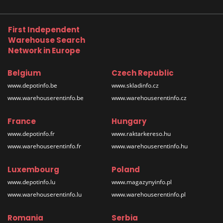
First Independent
Warehouse Search
Network in Europe
Belgium
Czech Republic
www.depotinfo.be
www.skladinfo.cz
www.warehouserentinfo.be
www.warehouserentinfo.cz
France
Hungary
www.depotinfo.fr
www.raktarkereso.hu
www.warehouserentinfo.fr
www.warehouserentinfo.hu
Luxembourg
Poland
www.depotinfo.lu
www.magazynyinfo.pl
www.warehouserentinfo.lu
www.warehouserentinfo.pl
Romania
Serbia