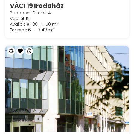
VÁCI 19 Irodaház
Budapest, District 4
Váci út 19
2
Available : 30 - 1.150 m
2
For rent:
6 - 7 €/m