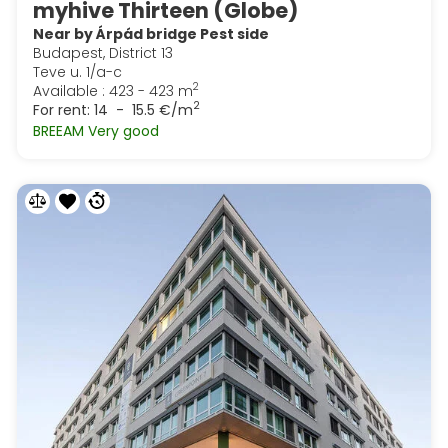
myhive Thirteen (Globe)
Near by Árpád bridge Pest side
Budapest, District 13
Teve u. 1/a-c
2
Available : 423 - 423 m
2
For rent:
14 - 15.5 €/m
BREEAM Very good