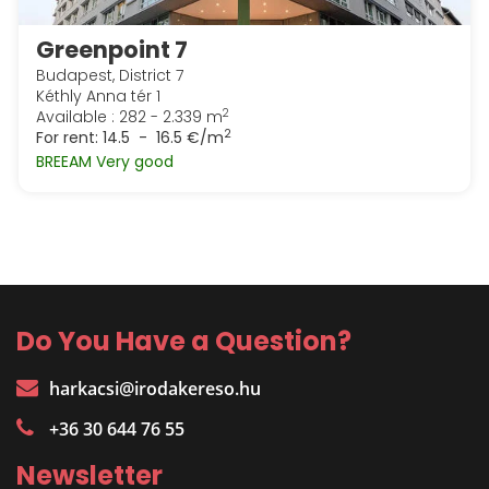
Greenpoint 7
Budapest, District 7
Kéthly Anna tér 1
2
Available : 282 - 2.339 m
2
For rent:
14.5 - 16.5 €/m
BREEAM Very good
Do You Have a Question?
harkacsi@irodakereso.hu
+36 30 644 76 55
Newsletter