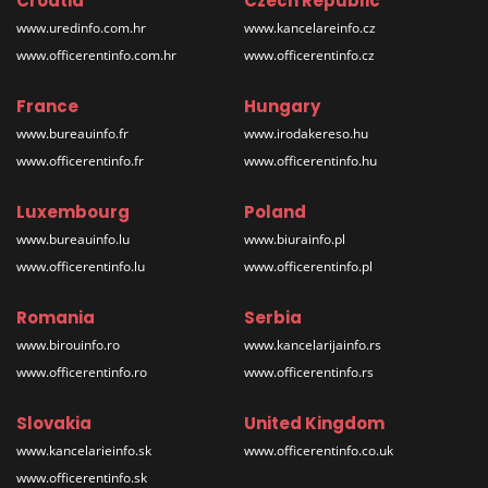
Croatia
Czech Republic
www.uredinfo.com.hr
www.kancelareinfo.cz
www.officerentinfo.com.hr
www.officerentinfo.cz
France
Hungary
www.bureauinfo.fr
www.irodakereso.hu
www.officerentinfo.fr
www.officerentinfo.hu
Luxembourg
Poland
www.bureauinfo.lu
www.biurainfo.pl
www.officerentinfo.lu
www.officerentinfo.pl
Romania
Serbia
www.birouinfo.ro
www.kancelarijainfo.rs
www.officerentinfo.ro
www.officerentinfo.rs
Slovakia
United Kingdom
www.kancelarieinfo.sk
www.officerentinfo.co.uk
www.officerentinfo.sk