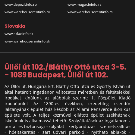
www.depozitinfo.ro
www.magacininfo.rs
www.warehouserentinfo.ro
www.warehouserentinfo.rs
Slovakia
www.skladinfo.sk
www.warehouserentinfo.sk
Üllői út 102./Bláthy Ottó utca 3-5.
- 1089 Budapest, Üllői út 102.
Az Üllői út, Hungária krt, Bláthy Ottó utca és Győrffy István út
által határolt ingatlanon változatos méretben és feltételekkel
irodákat kínálunk az alábbiak szerint: 1. Főépület Kiadó
irodaépület Az 1890-es években, eredetileg csendőr
laktanyának épület ház később az Állami Pénzverde ikonikus
épülete volt. A teljes közművel ellátott épület székháznak,
iskolának is alkalmassá tehető. Szolgáltatások az ingatlanon: -
porta- és biztonsági szolgálat - kertgondozás - szemétszállítás
- hóeltakarítás - zárt udvari parkoló - nyitható ablakok -