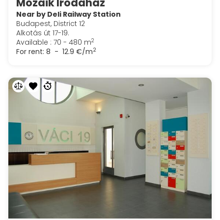
Mozaik Irodaház
Near by Deli Railway Station
Budapest, District 12
Alkotás út 17-19.
2
Available : 70 - 480 m
2
For rent:
8 - 12.9 €/m