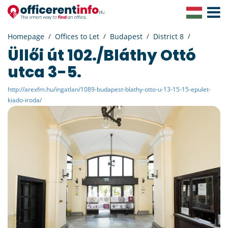
Toggle
Navigat
Homepage
Offices to Let
Budapest
District 8
Üllői út 102./Bláthy Ottó
utca 3-5.
http://arexfm.hu/ingatlan/1089-budapest-blathy-otto-u-13-15-15-epulet-
kiado-iroda/