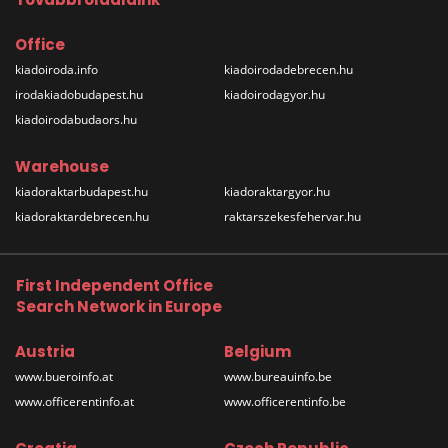
Office
kiadoiroda.info
kiadoirodadebrecen.hu
irodakiadobudapest.hu
kiadoirodagyor.hu
kiadoirodabudaors.hu
Warehouse
kiadoraktarbudapest.hu
kiadoraktargyor.hu
kiadoraktardebrecen.hu
raktarszekesfehervar.hu
First Independent Office
Search Network in Europe
Austria
Belgium
www.bueroinfo.at
www.bureauinfo.be
www.officerentinfo.at
www.officerentinfo.be