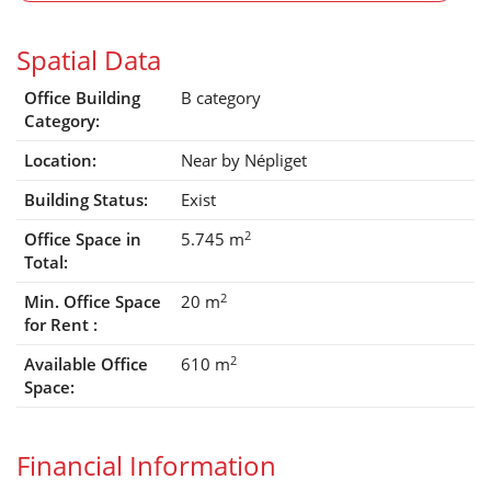
Spatial Data
Office Building
B category
Category:
Location:
Near by Népliget
Building Status:
Exist
2
Office Space in
5.745 m
Total:
2
Min. Office Space
20 m
for Rent :
2
Available Office
610 m
Space:
Financial Information