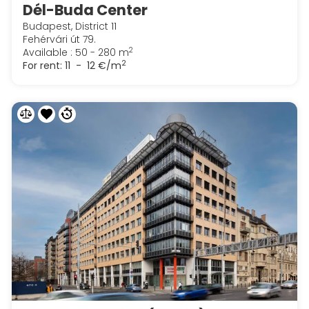
Dél-Buda Center
Budapest, District 11
Fehérvári út 79.
2
Available : 50 - 280 m
2
For rent:
11 - 12 €/m