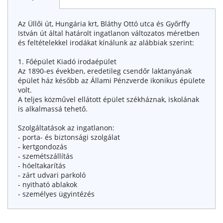
Az Üllői út, Hungária krt, Bláthy Ottó utca és Győrffy
István út által határolt ingatlanon változatos méretben
és feltételekkel irodákat kínálunk az alábbiak szerint:
1. Főépület Kiadó irodaépület
Az 1890-es években, eredetileg csendőr laktanyának
épület ház később az Állami Pénzverde ikonikus épülete
volt.
A teljes közművel ellátott épület székháznak, iskolának
is alkalmassá tehető.
Szolgáltatások az ingatlanon:
- porta- és biztonsági szolgálat
- kertgondozás
- szemétszállítás
- hóeltakarítás
- zárt udvari parkoló
- nyitható ablakok
- személyes ügyintézés