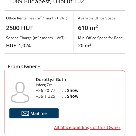
1089 Budapest, Üllői út 102.
2
Office Rental Fee (m
/ month + VAT):
Available Office Space:
2
2500 HUF
610 m
2
Service Charge (m
/ month + VAT):
Min. Office Space for Rent:
2
HUF 1,024
20 m
From Owner
Dorottya Guth
Inforg Zrt.
+36 20 777 2521
... Show
+36 1 325 2640
... Show
Mail me
All office buildings of this Owner